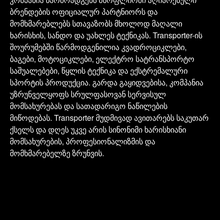
ბრენდების
ოფიციალურ
პარტნიორს
და
მომხმარებლებს
სთავაზობს
მხოლოდ
მაღალი
ხარისხის,
სანდო
და
უახლეს
ტექნიკას.
Transporter-ის
შოურუმებში
წარმოდგენილია
კვადროციკლები,
ბაგები,
მოტოციკლები,
ელექტრო
სატრანსპორტო
საშუალებები,
წყლის
ტექნიკა
და
ექსტრემალური
სპორტის
პროდუქცია.
გარდა
გაყიდვებისა,
კომპანია
უზრუნველყოფს
სრულფასოვან
სერვისულ
მომსახურებას
და
სათადარიგო
ნაწილების
მიწოდებას.
Transporter
მუდმივად
ავითარებს
საკუთარ
ქსელს
და
დღეს
უკვე
არის
სინონიმი
ხარისხიანი
მომსახურების,
პროფესიონალიზმის
და
მომხმარებელზე
ზრუნვის.